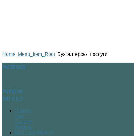
Home
Menu_Item_Root
Бухгалтерські послуги
FACEBOOK
POPULAR
ARTICLES
Портал
New
Counsel
Україна
ВОЗЗ’ЄДНАННЯ