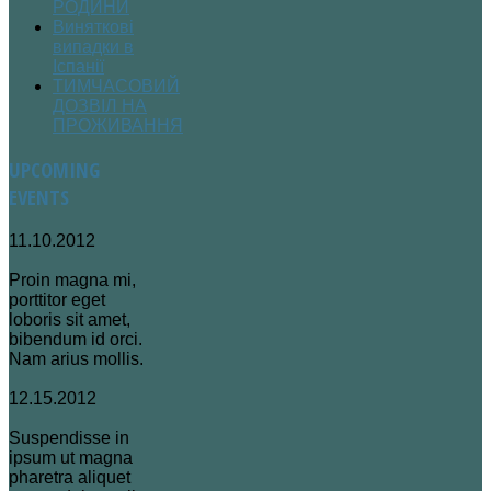
РОДИНИ
Виняткові
випадки в
Іспанії
ТИМЧАСОВИЙ
ДОЗВІЛ НА
ПРОЖИВАННЯ
UPCOMING
EVENTS
11.10.2012
Proin magna mi,
porttitor eget
loboris sit amet,
bibendum id orci.
Nam arius mollis.
12.15.2012
Suspendisse in
ipsum ut magna
pharetra aliquet