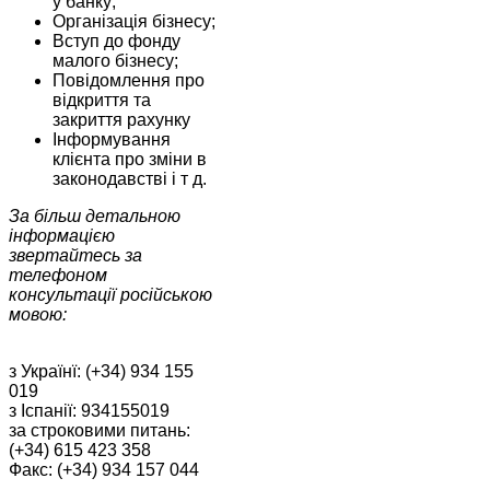
у банку;
Організація бізнесу;
Вступ до фонду
малого бізнесу;
Повідомлення про
відкриття та
закриття рахунку
Інформування
клієнта про зміни в
законодавстві і т д.
За більш детальною
інформацією
звертайтесь за
телефоном
консультації російською
мовою:
з Українї: (+34) 934 155
019
з Іспанії: 934155019
за строковими питань:
(+34) 615 423 358
Факс: (+34) 934 157 044